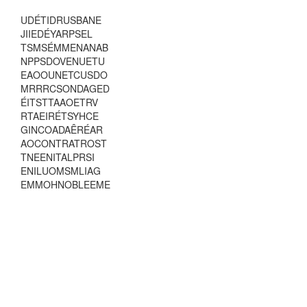
U
D
É
T
I
D
R
U
S
B
A
N
E
J
I
I
E
D
É
Y
A
R
P
S
E
L
T
S
M
S
É
M
M
E
N
A
N
A
B
N
P
P
S
D
O
V
E
N
U
E
T
U
E
A
O
O
U
N
E
T
C
U
S
D
O
M
R
R
R
C
S
O
N
D
A
G
E
D
É
I
T
S
T
T
A
A
O
E
T
R
V
R
T
A
E
I
R
É
T
S
Y
H
C
E
G
I
N
C
O
A
D
A
Ê
R
É
A
R
A
O
C
O
N
T
R
A
T
R
O
S
T
T
N
E
E
N
I
T
A
L
P
R
S
I
E
N
I
L
U
O
M
S
M
L
I
A
G
E
M
M
O
H
N
O
B
L
E
E
M
E