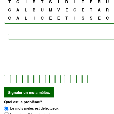
T
C
I
R
T
S
I
D
L
T
E
R
U
G
A
L
B
U
M
V
É
G
É
T
A
R
C
A
L
I
C
E
É
T
I
S
S
E
C
Quel est le problème?
Le mots mêlés est défectueux