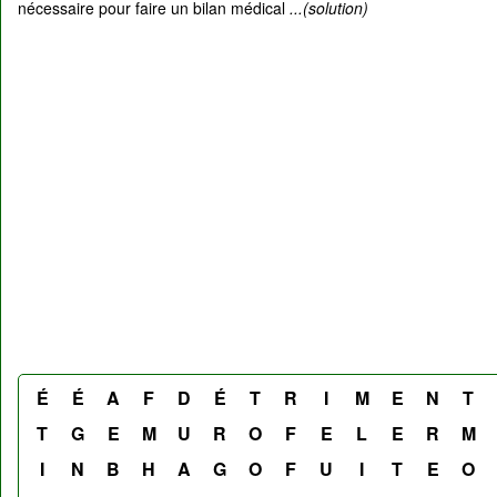
nécessaire pour faire un bilan médical
...(solution)
É
É
A
F
D
É
T
R
I
M
E
N
T
T
G
E
M
U
R
O
F
E
L
E
R
M
I
N
B
H
A
G
O
F
U
I
T
E
O