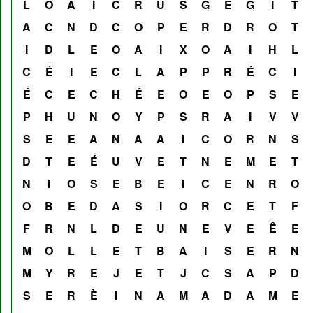
L
O
A
I
C
R
U
S
G
E
G
I
T
A
C
N
D
C
O
P
E
R
D
R
O
T
I
D
L
E
O
A
I
X
O
A
I
H
L
C
É
I
E
C
L
A
P
P
R
É
C
I
É
C
E
C
H
É
E
O
E
O
P
S
E
P
H
U
N
O
Y
P
S
R
A
I
V
V
S
E
E
A
N
A
A
I
C
O
R
N
S
D
T
E
É
U
V
E
T
N
E
M
E
T
N
I
O
S
E
B
E
I
C
E
N
R
O
O
B
E
D
A
S
I
O
R
C
E
T
F
F
R
N
L
D
E
U
N
E
V
E
Ê
E
M
O
L
L
E
T
B
A
I
S
E
R
N
M
Y
R
E
J
E
T
J
C
S
A
P
D
S
E
R
È
I
N
A
M
A
D
A
M
E