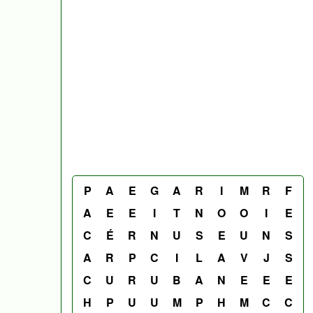
P
A
E
G
A
R
I
M
R
F
A
E
E
I
T
N
O
O
I
E
C
É
R
N
U
S
E
U
N
S
A
R
P
C
I
L
A
V
J
S
C
U
R
U
B
A
N
E
E
E
H
P
U
U
M
P
H
M
C
C