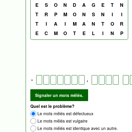
E
S
O
N
D
A
G
E
T
N
T
R
P
M
O
N
S
N
I
I
T
I
A
I
M
A
N
T
O
R
E
C
M
O
T
E
L
I
N
P
-
,
Quel est le problème?
Le mots mêlés est défectueux
Le mots mêlés est vulgaire
Le mots mêlés est identique avec un autre.