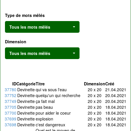
Type de mots mêlés
Tous les mots mêlés
Dimension
Tous les mots mêlés
ID
Catégorie
Titre
Dimension
Créé
37780
Devinette
qui va sous l'eau
20 x 20
21.04.2021
37752
Devinette
quelqu'un qui recherche
20 x 20
20.04.2021
37749
Devinette
ça fait mal
20 x 20
20.04.2021
37705
Devinette
pas beau
20 x 20
18.04.2021
37700
Devinette
pour aider le coeur
20 x 20
18.04.2021
37699
Devinette
explosion
20 x 20
18.04.2021
37698
Devinette
c'est dangereux
20 x 20
18.04.2021
Quel est le moyen de