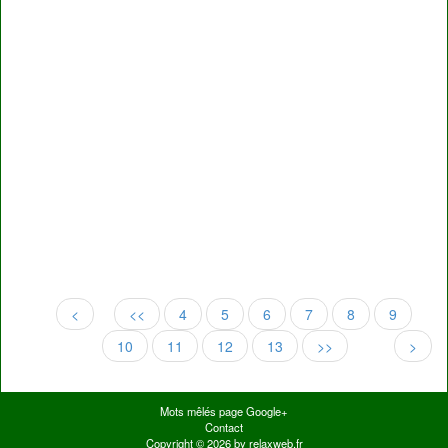
<
<<
4
5
6
7
8
9
10
11
12
13
>>
>
Mots mêlés page Google+
Contact
Copyright © 2026 by relaxweb.fr